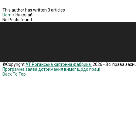
This author has written 0 articles
Dom
»
Николай
No Posts found.
©Copyright
АТ Роганська картонна фабрика.
2026 - Всі права захи
Програмна заява дотримання вимог щодо праці
Back To Top