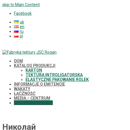
skip to Main Content
Facebook
uk
en
ru
pl
DOM
KATALOG PRODUKCJI
KARTON
TEKTURA INTROLIGATORSKA
ELASTYCZNE PAKOWANIE ROLEK
INFORMACJE O EMITENCIE
WAKATY
ŁĄCZNOŚĆ
MEDIA – CENTRUM
POPROŚ O TELEFON
Николай