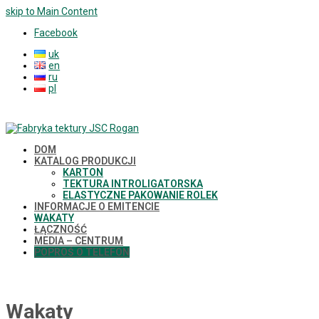
skip to Main Content
Facebook
uk
en
ru
pl
DOM
KATALOG PRODUKCJI
KARTON
TEKTURA INTROLIGATORSKA
ELASTYCZNE PAKOWANIE ROLEK
INFORMACJE O EMITENCIE
WAKATY
ŁĄCZNOŚĆ
MEDIA – CENTRUM
POPROŚ O TELEFON
Wakaty