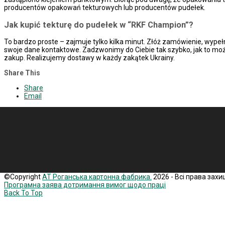
producentów opakowań tekturowych lub producentów pudełek.
Jak kupić tekturę do pudełek w “RKF Champion”?
To bardzo proste – zajmuje tylko kilka minut. Złóż zamówienie, wypełn
swoje dane kontaktowe. Zadzwonimy do Ciebie tak szybko, jak to możli
zakup. Realizujemy dostawy w każdy zakątek Ukrainy.
Share This
Share
Email
©Copyright
АТ Роганська картонна фабрика.
2026 - Всі права захи
Програмна заява дотримання вимог щодо праці
Back To Top