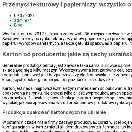
Przemysł tekturowy i papierniczy: wszystko o 
09.07.2021
adminrkf
Blog
Według stanu na 2017 r. Ukraina zajmowała 36. miejsce na świecie w p
Światowe trendy na rynku tektury i wyrobów papierniczych prezentują
papieru i wyrobów sanitarnych, a także gatunki opakowań z papieru i 
Karton od producenta: jakie są cechy ukraińsk
Generalnie produkcja tektury jest zawsze taka sama: surowce są miel
składającej się z kilku maszyn. Wykorzystywana jest zarówno celuloz
materiału, ponieważ jest bezpieczniejszy dla środowiska, nie zanie
kupujących obok ergonomii jest przyjazność dla środowiska.
Karton jest nadal najpowszechniejszym materiałem do pakowania, tr
opakowania na rynku. Nie chodzi tylko o ilość wyprodukowanych opako
i wzornictwo. Pojawiła się nowa funkcja – informacyjność opakowani
wysokiej jakości opakowania wśród producentów produktów rynkowy
Produkcja opakowań kartonowych na Ukrainie
W ostatnim czasie małe firmy zaczęły produkować coraz więcej pojem
konfiguracjach, w tym z mikrofali. Jest drukowany z informacją lub 
zastąpiono klejeniem punktowym. Biorąc pod uwagę, że opakowania tekt