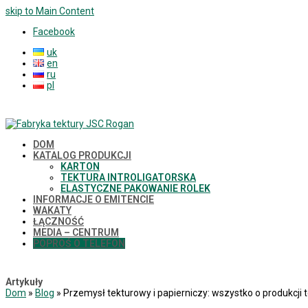
skip to Main Content
Facebook
uk
en
ru
pl
DOM
KATALOG PRODUKCJI
KARTON
TEKTURA INTROLIGATORSKA
ELASTYCZNE PAKOWANIE ROLEK
INFORMACJE O EMITENCIE
WAKATY
ŁĄCZNOŚĆ
MEDIA – CENTRUM
POPROŚ O TELEFON
Artykuły
Dom
»
Blog
»
Przemysł tekturowy i papierniczy: wszystko o produkcji t